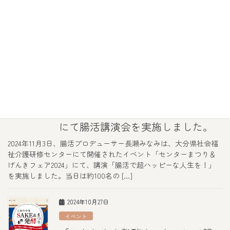
した。
2024年11月10日、代表・長瀬は、「第1回 日本うんこ学会 学術発表
会」にてモデレーターとして登壇し、イベント全体の司会進行お
よび招待講演の進行を務めました。本発表会は、「うんちを語れ
る社会」を目指す日本うんこ学会に […]
2024年11月3日
イベント
大分県社会福祉介護研修センター
にて腸活講演会を実施しました。
2024年11月3日、腸活プロデューサー長瀬みなみは、大分県社会福
祉介護研修センターにて開催されたイベント「センターまつり＆
げんきフェア2024」にて、講演「腸活で超ハッピーな人生を！」
を実施しました。当日は約100名の […]
2024年10月27日
イベント